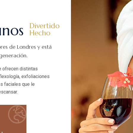
unos
Divertido
Hecho
ores de Londres y está
 generación.
e ofrecen distintas
lexología, exfoliaciones
s faciales que le
escansar.
0