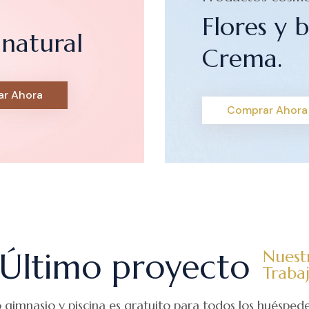
Flores y b
natural
Crema.
r Ahora
Comprar Ahora
Último proyecto
Nuest
Traba
o gimnasio y piscina es gratuito para todos los huéspede