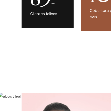
Cobertura 
Clientes felices
país