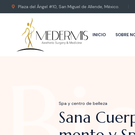
Plaza del Ángel #10, San Miguel de Allende, México.
INICIO
SOBRE N
Bi
Spa y centro de belleza
Relájate e
salón de s