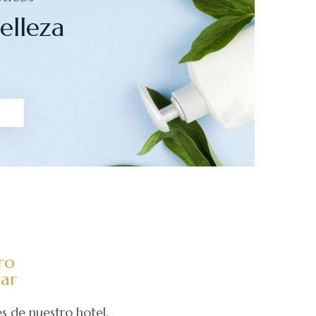
elleza
ro
jar
s de nuestro hotel.