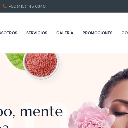
+52 (415) 145 6340
OSOTROS
SERVICIOS
GALERÍA
PROMOCIONES
CO
ene
n
pa