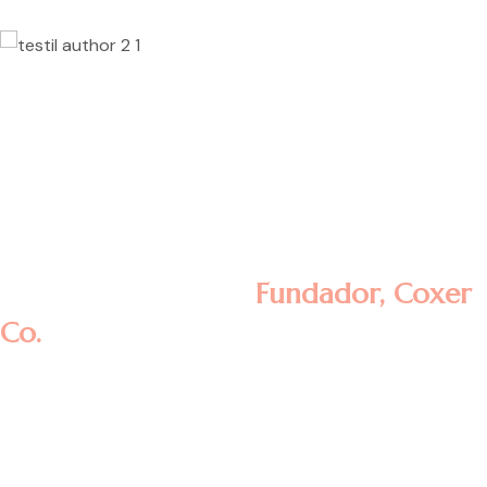
Lorem ipsum dolor sit amet, consectetur
adipisicing elit, sed do eiusmod tempor
incididunt ut labore et dolore magna
aliqua. Ut enim ad minim veniam, quis
nostrud exercitation ullamco laboris nisi ut
aliquip ex ea commodo consequat.
Rosalina D. William
Fundador, Coxer
Co.